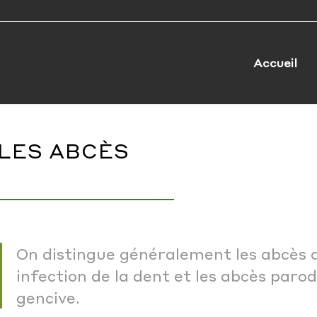
Accueil
LES ABCÈS
On distingue généralement les abcès d’
infection de la dent et les abcès parod
gencive.